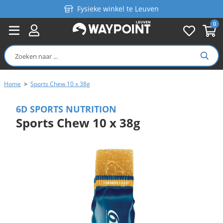
Fysieke winkel te Leuven
0
Persoonlijk advies
Gratis verzending in België vanaf €99
Home
>
Sports Chew 10 x 38g
6D SPORTS NUTRITION
Sports Chew 10 x 38g