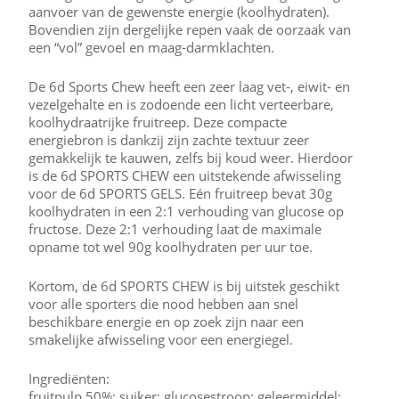
aanvoer van de gewenste energie (koolhydraten).
Bovendien zijn dergelijke repen vaak de oorzaak van
een “vol” gevoel en maag-darmklachten.
De 6d Sports Chew heeft een zeer laag vet-, eiwit- en
vezelgehalte en is zodoende een licht verteerbare,
koolhydraatrijke fruitreep. Deze compacte
energiebron is dankzij zijn zachte textuur zeer
gemakkelijk te kauwen, zelfs bij koud weer. Hierdoor
is de 6d SPORTS CHEW een uitstekende afwisseling
voor de 6d SPORTS GELS. Eén fruitreep bevat 30g
koolhydraten in een 2:1 verhouding van glucose op
fructose. Deze 2:1 verhouding laat de maximale
opname tot wel 90g koolhydraten per uur toe.
Kortom, de 6d SPORTS CHEW is bij uitstek geschikt
voor alle sporters die nood hebben aan snel
beschikbare energie en op zoek zijn naar een
smakelijke afwisseling voor een energiegel.
Ingrediënten:
fruitpulp 50%; suiker; glucosestroop; geleermiddel: