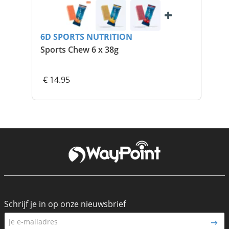
6D SPORTS NUTRITION
6D
Sports Chew 6 x 38g
Pro
€ 14.95
€ 
Schrijf je in op onze nieuwsbrief