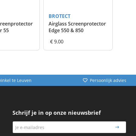
BROTECT
BROT
creenprotector
Airglass Screenprotector
Flex S
r 55
Edge 550 & 850
Garmi
€ 9.00
€ 9.0
winkel te Leuven
Persoonlijk advies
Schrijf je in op onze nieuwsbrief