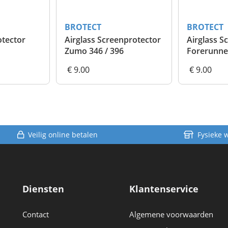
BROTECT
BROTECT
otector
Airglass Screenprotector
Airglass S
Zumo 346 / 396
Forerunne
€ 9.00
€ 9.00
Veilig online betalen
Fysieke 
Diensten
Klantenservice
Contact
Algemene voorwaarden