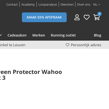
Contact
Academy
Loopanalyse
Diensten
Over ons
NL
0
MAAK EEN AFSPRAAK
Cadeaubon
Merken
Running outlet
Blog
inkel te Leuven
Persoonlijk advies
creen Protector Wahoo
 3