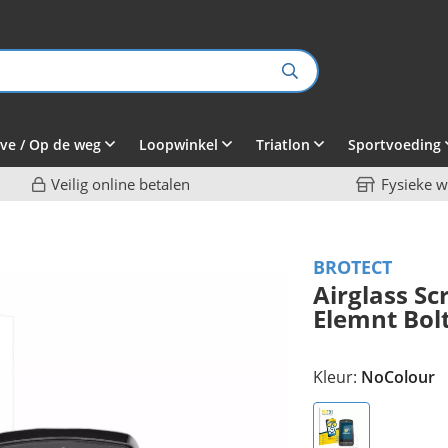
ve / Op de weg
Loopwinkel
Triatlon
Sportvoeding
Veilig online betalen
Fysieke w
BROTECT
Airglass S
Elemnt Bolt
Kleur:
NoColour