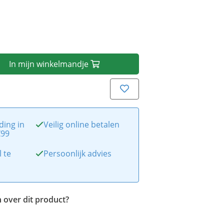
In
mijn
winkelmandje
ding in
Veilig online betalen
€99
l te
Persoonlijk advies
 over dit product?