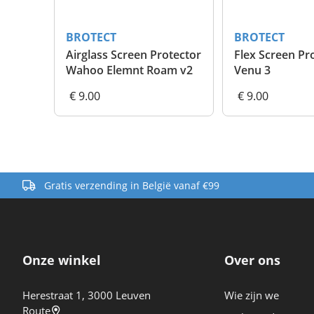
BROTECT
BROTECT
Airglass Screen Protector
Flex Screen Pr
Wahoo Elemnt Roam v2
Venu 3
€ 9.00
€ 9.00
Gratis verzending in België vanaf €99
Onze winkel
Over ons
Herestraat 1, 3000 Leuven
Wie zijn we
Route