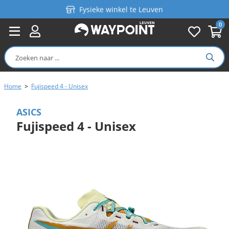
Fysieke winkel te Leuven
0
Persoonlijk advies
Gratis verzending in België vanaf €99
Home
>
Fujispeed 4 - Unisex
ASICS
Fujispeed 4 - Unisex