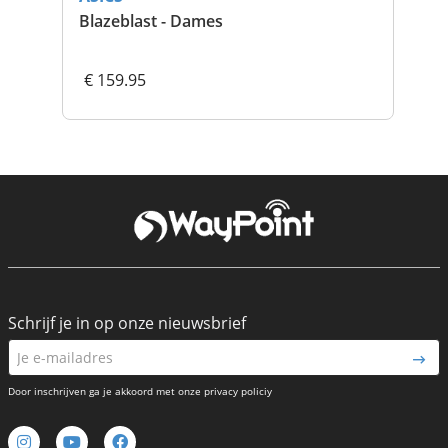
Blazeblast - Dames
Bla
€ 159.95
€ 
Schrijf je in op onze nieuwsbrief
Door inschrijven ga je akkoord met onze privacy policiy