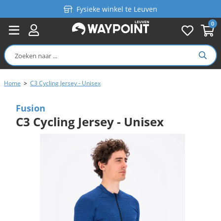
Fysieke winkel te Leuven
0
Persoonlijk advies
Gratis verzending in België vanaf €99
Home
>
C3 Cycling Jersey - Unisex
Fusion
C3 Cycling Jersey - Unisex