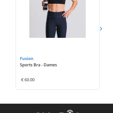
Fusion
Fu
Sports Bra - Dames
TE
€ 60.00
€ 