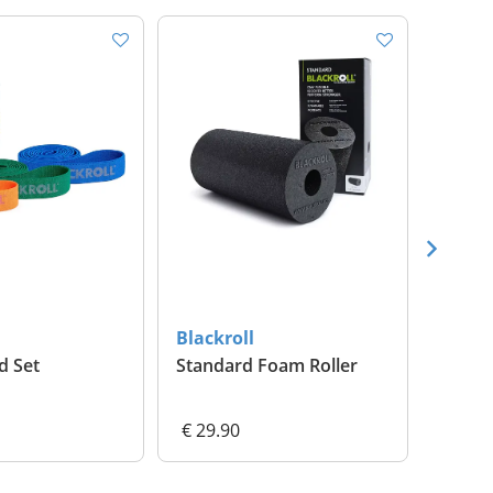
Blackroll
Blackr
d Set
Standard Foam Roller
Slim F
€ 29.90
€ 24.