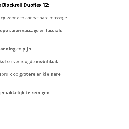
 Blackroll Duoflex 12:
erp
voor een aanpasbare massage
iepe spiermassage
en
fasciale
panning
en
pijn
tel
en verhoogde
mobiliteit
gebruik op
grotere
en
kleinere
gemakkelijk te reinigen