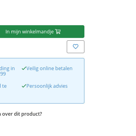
In
mijn
winkelmandje
ding in
Veilig online betalen
€99
l te
Persoonlijk advies
 over dit product?