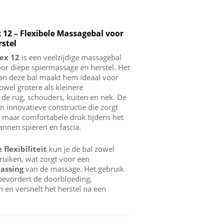
x 12 – Flexibele Massagebal voor
rstel
lex 12
is een veelzijdige massagebal
or diepe spiermassage en herstel. Het
van deze bal maakt hem ideaal voor
wel grotere als kleinere
 de rug, schouders, kuiten en nek. De
n innovatieve constructie die zorgt
, maar comfortabele druk tijdens het
nnen spieren en fascia.
flexibiliteit
kun je de bal zowel
bruiken, wat zorgt voor een
assing
van de massage. Het gebruik
bevordert de doorbloeding,
n en versnelt het herstel na een