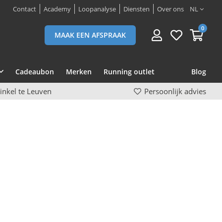
Contact
Academy
Loopanalyse
Diensten
Over ons
NL
0
MAAK EEN AFSPRAAK
Cadeaubon
Merken
Running outlet
Blog
inkel te Leuven
Persoonlijk advies