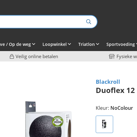
ve / Op de weg
Loopwinkel
Triatlon
Sportvoeding
Veilig online betalen
Fysieke w
Blackroll
Duoflex 12
Kleur:
NoColour