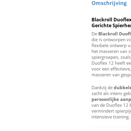
Omschrijving
Blackroll Duofle
Gerichte Spierhe
De
Blackroll Duof
die is ontworpen vo
flexibele ontwerp 
het masseren van zo
spiergroepen, zoals
Duoflex 12 heeft ee
voor een effectieve
masseren van gespa
Dankzij de
dubbele 
zacht als intens ge
persoonlijke aanp
van de Duoflex 12 
vermindert spierpij
intensieve training.