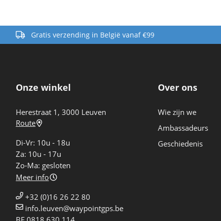
Gratis verzending in België vanaf €99
Onze winkel
Over ons
Herestraat 1, 3000 Leuven
Wie zijn we
Route
Ambassadeurs
Di-Vr: 10u - 18u
Geschiedenis
Za: 10u - 17u
Zo-Ma: gesloten
Meer info
+32 (0)16 26 22 80
info.leuven@waypointgps.be
BE 0818.630.114