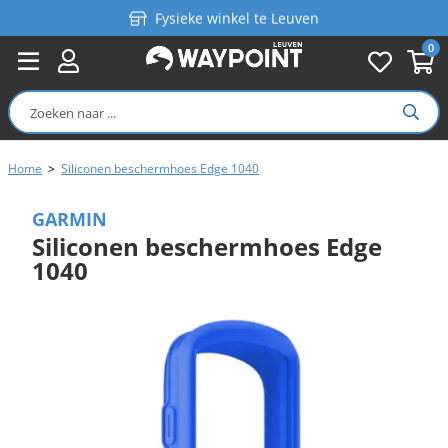
Fysieke winkel te Leuven
0
Persoonlijk advies
Gratis verzending in België vanaf €99
Home
>
Siliconen beschermhoes Edge 1040
GARMIN
Siliconen beschermhoes Edge
1040