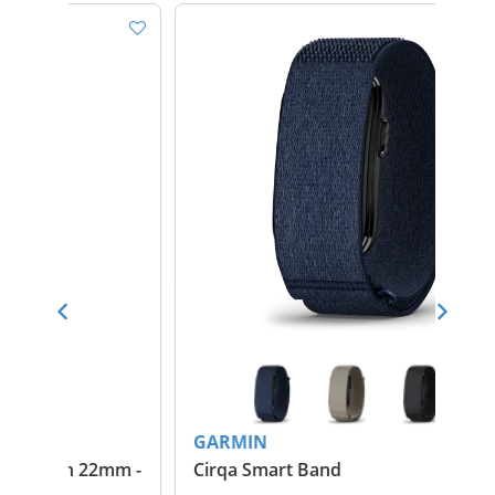
GARMIN
G
2mm -
Cirqa Smart Band
Fo