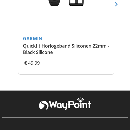
GARMIN
GA
Quickfit Horlogeband Siliconen 22mm -
Ci
Black Silicone
€ 49.99
€ 