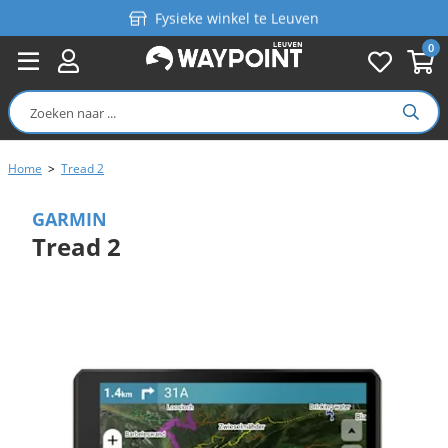
Fysieke winkel te Leuven
0
Persoonlijk advies
Gratis verzending in België vanaf €99
Home
>
Tread 2
GARMIN
Tread 2