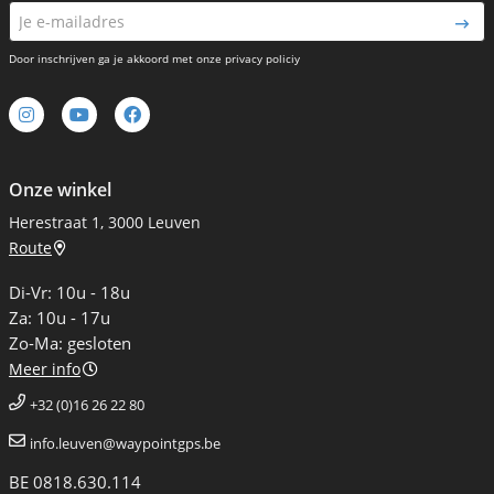
Door inschrijven ga je akkoord met onze privacy policiy
Onze winkel
Herestraat 1, 3000 Leuven
Route
Di-Vr: 10u - 18u
Za: 10u - 17u
Zo-Ma: gesloten
Meer info
+32 (0)16 26 22 80
info.leuven@waypointgps.be
BE 0818.630.114