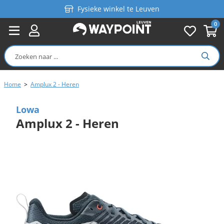
Fysieke winkel te Leuven
0
Persoonlijk advies
Gratis verzending in België vanaf €99
Home
>
Amplux 2 - Heren
Lowa
Amplux 2 - Heren