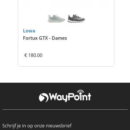
Lowa
Lo
Fortux GTX - Dames
For
€ 180.00
€ 
Schrijf je in op onze nieuwsbrief