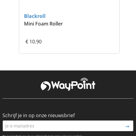
Blackroll
Bla
Mini Foam Roller
Twi
€ 10.90
€ 
Schrijf je in op onze nieuwsbrief