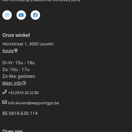
Door inschrijven ga je akkoord met onze privacy policiy
Onze winkel
Herestraat 1, 3000 Leuven
Route
Di-Vr: 10u - 18u
Za: 10u - 17u
Zo-Ma: gesloten
Meer info
+32 (0)16 26 22 80
info.leuven@waypointgps.be
BE 0818.630.114
Over ons