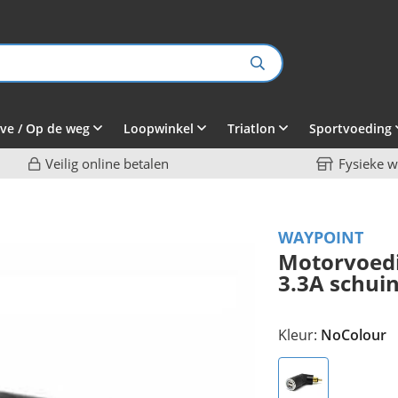
ve / Op de weg
Loopwinkel
Triatlon
Sportvoeding
Veilig online betalen
Fysieke w
WAYPOINT
Motorvoedi
3.3A schui
Kleur:
NoColour