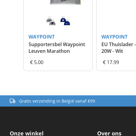
WAYPOINT
WAYPOINT
Supportersbel Waypoint
EU Thuislader 
Leuven Marathon
20W - Wit
€ 5.00
€ 17.99
Gratis verzending in België vanaf €99
Onze winkel
Over ons