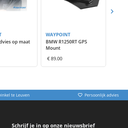
T
WAYPOINT
WAYP
dvies op maat
BMW R1250RT GPS
Mount
€ 89.00
€ 20.
winkel te Leuven
Persoonlijk advies
Schrijf je in op onze nieuwsbrief