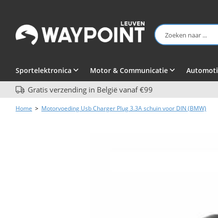
Sportelektronica
Motor & Communicatie
Automoti
Gratis verzending in België vanaf €99
Home
>
Motorvoeding Usb Charger Plug 3.3A schuin voor DIN (BMW)