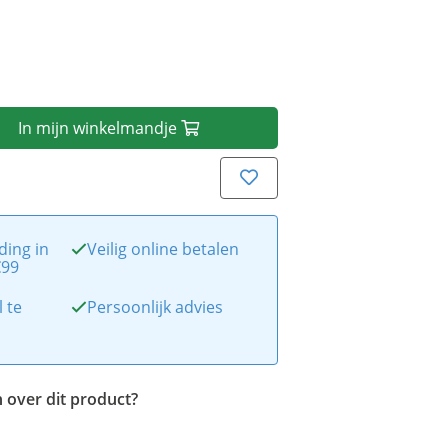
In
mijn
winkelmandje
ding in
Veilig online betalen
€99
l te
Persoonlijk advies
 over dit product?