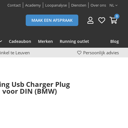
Contact
Academy
Loopanalyse
Diensten
Over ons
NL
0
MAAK EEN AFSPRAAK
Cadeaubon
Merken
Running outlet
Blog
inkel te Leuven
Persoonlijk advies
ng Usb Charger Plug
n voor DIN (BMW)