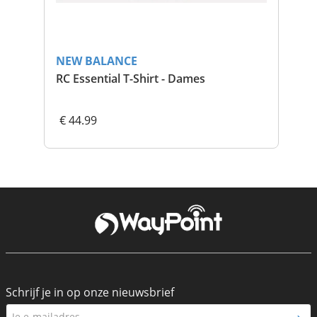
NEW BALANCE
NE
RC Essential T-Shirt - Dames
Fue
€ 44.99
€ 
Schrijf je in op onze nieuwsbrief