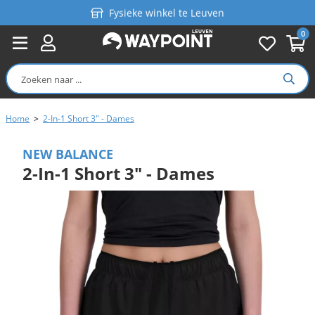
Fysieke winkel te Leuven
0
Persoonlijk advies
Gratis verzending in België vanaf €99
Home
>
2-In-1 Short 3" - Dames
NEW BALANCE
2-In-1 Short 3" - Dames