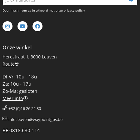
Door inschrijven ga je akkoord met onze privacy policiy
Onze winkel
Herestraat 1, 3000 Leuven
Route
Di-Vr: 10u - 18u
Za: 10u - 17u
Zo-Ma: gesloten
Meer info
+32 (0)16 26 22 80
info.leuven@waypointgps.be
BE 0818.630.114