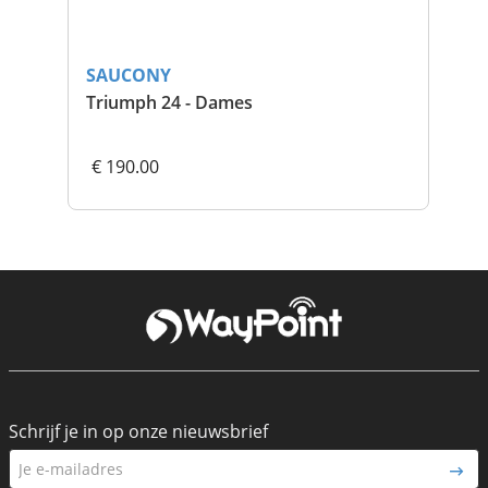
SAUCONY
SA
Triumph 24 - Dames
Gui
€ 190.00
€ 
Schrijf je in op onze nieuwsbrief