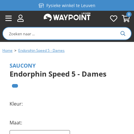
Fysieke winkel te Leuven
0
Persoonlijk advies
Gratis verzending in België vanaf €99
Home
>
Endorphin Speed 5 - Dames
SAUCONY
Endorphin Speed 5 - Dames
Kleur:
Maat: