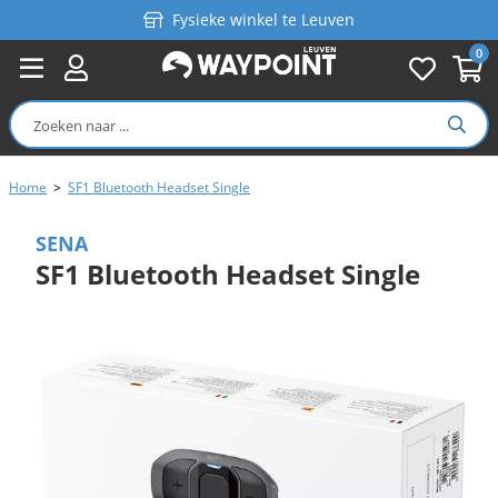
Fysieke winkel te Leuven
0
Persoonlijk advies
Gratis verzending in België vanaf €99
Home
>
SF1 Bluetooth Headset Single
SENA
SF1 Bluetooth Headset Single