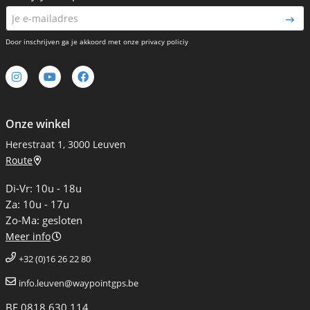
Door inschrijven ga je akkoord met onze privacy policiy
Onze winkel
Herestraat 1, 3000 Leuven
Route
Di-Vr: 10u - 18u
Za: 10u - 17u
Zo-Ma: gesloten
Meer info
+32 (0)16 26 22 80
info.leuven@waypointgps.be
BE 0818.630.114