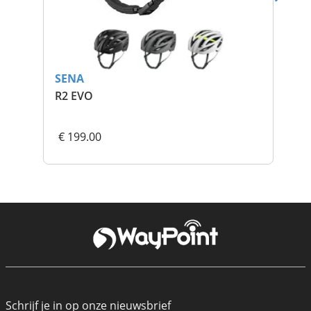
SENA
SE
R2 EVO
Se
€ 199.00
€ 
Schrijf je in op onze nieuwsbrief