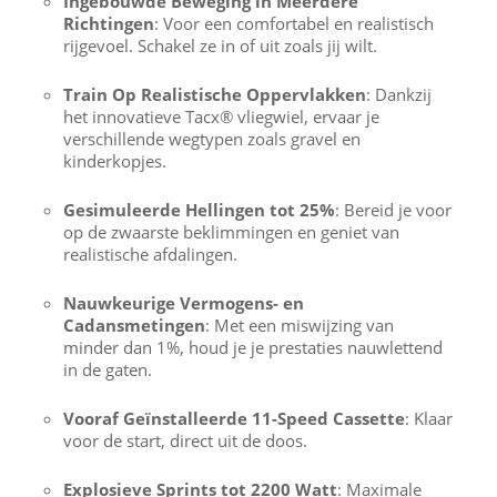
Ingebouwde Beweging in Meerdere
Richtingen
: Voor een comfortabel en realistisch
rijgevoel. Schakel ze in of uit zoals jij wilt.
Train Op Realistische Oppervlakken
: Dankzij
het innovatieve Tacx® vliegwiel, ervaar je
verschillende wegtypen zoals gravel en
kinderkopjes.
Gesimuleerde Hellingen tot 25%
: Bereid je voor
op de zwaarste beklimmingen en geniet van
realistische afdalingen.
Nauwkeurige Vermogens- en
Cadansmetingen
: Met een miswijzing van
minder dan 1%, houd je je prestaties nauwlettend
in de gaten.
Vooraf Geïnstalleerde 11-Speed Cassette
: Klaar
voor de start, direct uit de doos.
Explosieve Sprints tot 2200 Watt
: Maximale