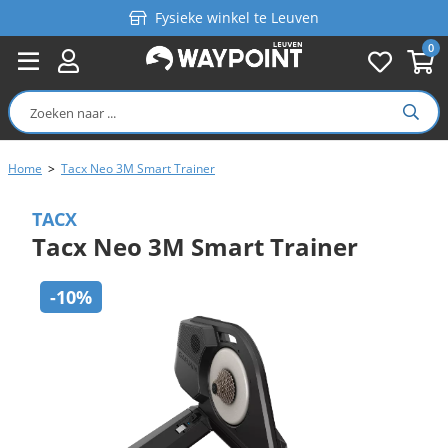
Fysieke winkel te Leuven
0
Persoonlijk advies
Gratis verzending in België vanaf €99
Home
>
Tacx Neo 3M Smart Trainer
TACX
Tacx Neo 3M Smart Trainer
-10%