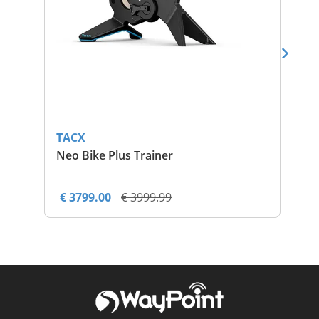
TACX
TA
Neo Bike Plus Trainer
Neo
€ 3799.00
€ 3999.99
€ 