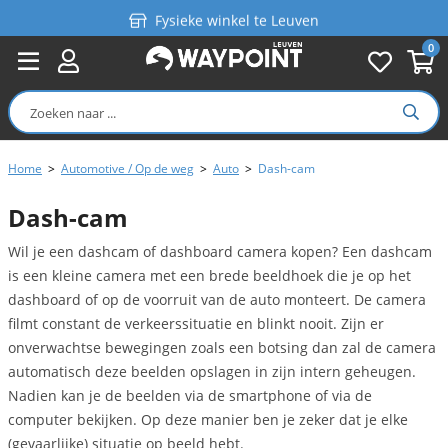
Fysieke winkel te Leuven
0
Persoonlijk advies
Gratis verzending in België vanaf €99
Home
>
Automotive / Op de weg
>
Auto
>
Dash-cam
Dash-cam
Wil je een dashcam of dashboard camera kopen? Een dashcam
is een kleine camera met een brede beeldhoek die je op het
dashboard of op de voorruit van de auto monteert. De camera
filmt constant de verkeerssituatie en blinkt nooit. Zijn er
onverwachtse bewegingen zoals een botsing dan zal de camera
automatisch deze beelden opslagen in zijn intern geheugen.
Nadien kan je de beelden via de smartphone of via de
computer bekijken. Op deze manier ben je zeker dat je elke
(gevaarlijke) situatie op beeld hebt.