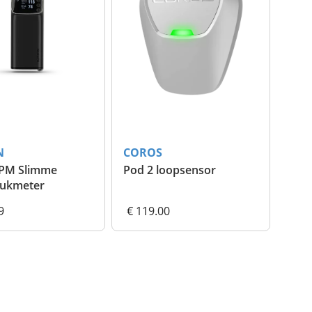
N
COROS
BPM Slimme
Pod 2 loopsensor
rukmeter
9
€ 119.00