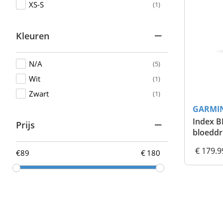
XS-S
(1)
Kleuren
N/A
(5)
Wit
(1)
Zwart
(1)
GARMI
Index 
Prijs
bloedd
€ 179.9
€
€