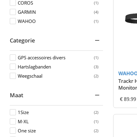
COROS
(1)
GARMIN
(4)
WAHOO
(1)
Categorie
GPS accessoires divers
(1)
Hartslagbanden
(3)
WAHO
Weegschaal
(2)
Trackr 
Monito
Maat
€ 89.99
1Size
(2)
M-XL
(1)
One size
(2)