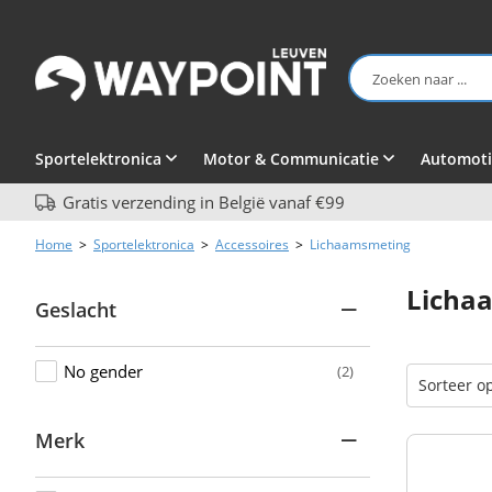
Sportelektronica
Motor & Communicatie
Automoti
Gratis verzending in België vanaf €99
Home
>
Sportelektronica
>
Accessoires
>
Lichaamsmeting
Licha
Geslacht
No gender
(2)
Merk