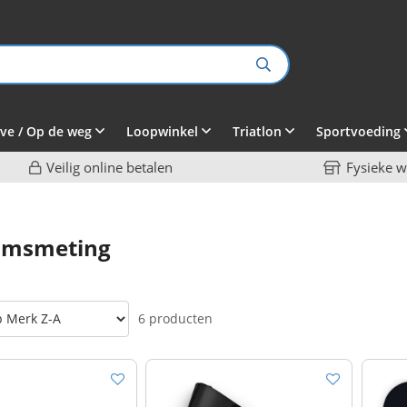
ve / Op de weg
Loopwinkel
Triatlon
Sportvoeding
Veilig online betalen
Fysieke w
amsmeting
6 producten