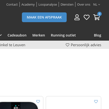
Contact
Academy
Loopanalyse
Diensten
Over ons
NL
0
MAAK EEN AFSPRAAK
Cadeaubon
Merken
Running outlet
Blog
inkel te Leuven
Persoonlijk advies