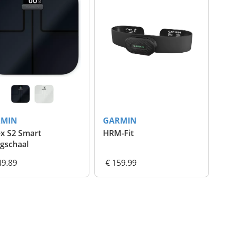
RMIN
GARMIN
x S2 Smart
HRM-Fit
gschaal
49.89
€ 159.99