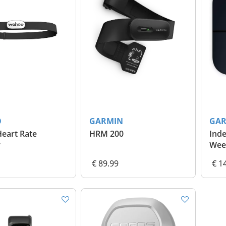
O
GARMIN
GA
Heart Rate
HRM 200
Inde
r
Wee
€ 89.99
€ 1