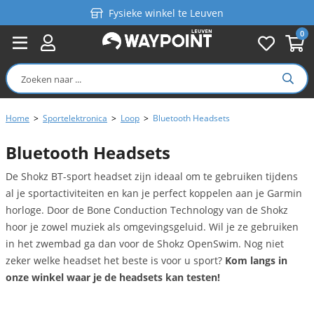
Fysieke winkel te Leuven
0
Persoonlijk advies
Gratis verzending in België vanaf €99
Home
>
Sportelektronica
>
Loop
>
Bluetooth Headsets
Bluetooth Headsets
De Shokz BT-sport headset zijn ideaal om te gebruiken tijdens
al je sportactiviteiten en kan je perfect koppelen aan je Garmin
horloge. Door de Bone Conduction Technology van de Shokz
hoor je zowel muziek als omgevingsgeluid. Wil je ze gebruiken
in het zwembad ga dan voor de Shokz OpenSwim. Nog niet
zeker welke headset het beste is voor u sport?
Kom langs in
onze winkel waar je de headsets kan testen!