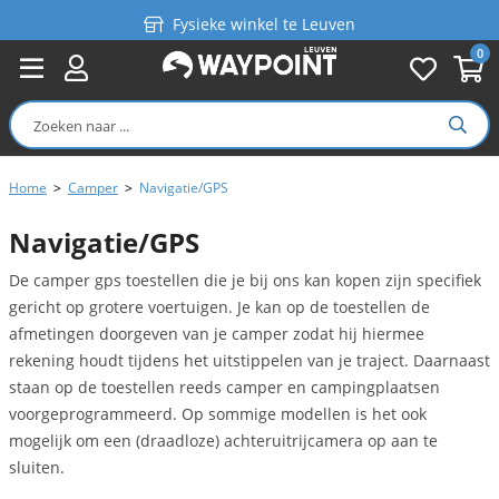
Fysieke winkel te Leuven
0
Persoonlijk advies
Gratis verzending in België vanaf €99
Home
>
Camper
>
Navigatie/GPS
Navigatie/GPS
De camper gps toestellen die je bij ons kan kopen zijn specifiek
gericht op grotere voertuigen. Je kan op de toestellen de
afmetingen doorgeven van je camper zodat hij hiermee
rekening houdt tijdens het uitstippelen van je traject. Daarnaast
staan op de toestellen reeds camper en campingplaatsen
voorgeprogrammeerd. Op sommige modellen is het ook
mogelijk om een (draadloze) achteruitrijcamera op aan te
sluiten.