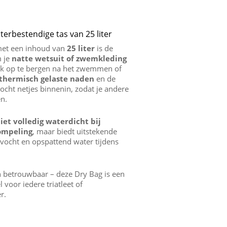
terbestendige tas van 25 liter
et een inhoud van
25 liter
is de
m je
natte wetsuit of zwemkleding
ijk op te bergen na het zwemmen of
thermisch gelaste naden
en de
 vocht netjes binnenin, zodat je andere
en.
iet volledig waterdicht bij
ompeling
, maar biedt uitstekende
vocht en opspattend water tijdens
 betrouwbaar – deze Dry Bag is een
voor iedere triatleet of
r.