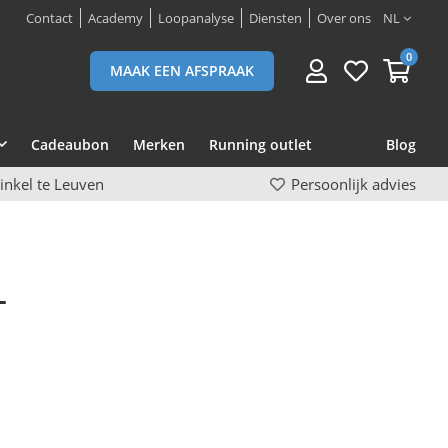
Contact
Academy
Loopanalyse
Diensten
Over ons
NL
0
MAAK EEN AFSPRAAK
Cadeaubon
Merken
Running outlet
Blog
inkel te Leuven
Persoonlijk advies
L