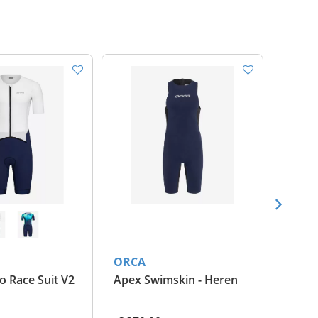
ORCA
ORCA
o Race Suit V2
Apex Swimskin - Heren
Athlex