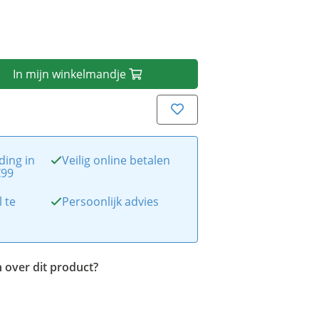
In
mijn
winkelmandje
ding in
Veilig online betalen
€99
l te
Persoonlijk advies
 over dit product?