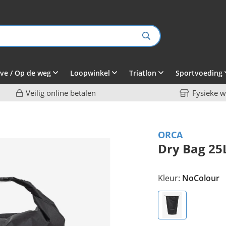
ve / Op de weg
Loopwinkel
Triatlon
Sportvoeding
Veilig online betalen
Fysieke w
ORCA
Dry Bag 25
Kleur:
NoColour