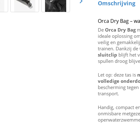
Omschrijving
Orca Dry Bag – wa
De
Orca Dry Bag
m
ideale oplossing o
veilig en gemakkel
trainen. Dankzij de
sluitclip
blijft het
spullen droog blijv
Let op: deze tas is
n
volledige onderd
bescherming tegen 
transport.
Handig, compact en
onmisbare metgezel 
openwaterzwemme