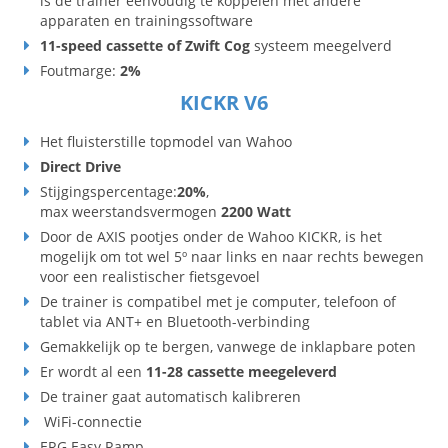
is de trainer eenvoudig te koppelen met andere
apparaten en trainingssoftware
11-speed cassette of Zwift Cog
systeem meegelverd
Foutmarge:
2%
KICKR V6
Het fluisterstille topmodel van Wahoo
Direct Drive
Stijgingspercentage:
20%
,
max weerstandsvermogen
2200 Watt
Door de AXIS pootjes onder de Wahoo KICKR, is het
mogelijk om tot wel 5º naar links en naar rechts bewegen
voor een realistischer fietsgevoel
De trainer is compatibel met je computer, telefoon of
tablet via ANT+ en Bluetooth-verbinding
Gemakkelijk op te bergen, vanwege de inklapbare poten
Er wordt al een
11-28 cassette meegeleverd
De trainer gaat automatisch kalibreren
WiFi-connectie
ERG Easy Ramp