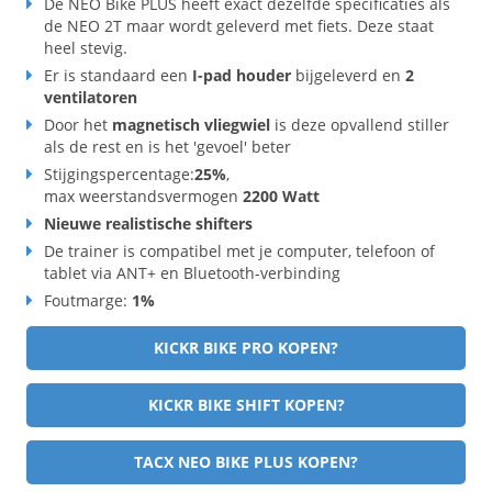
De NEO Bike PLUS heeft exact dezelfde specificaties als
de NEO 2T maar wordt geleverd met fiets. Deze staat
heel stevig.
Er is standaard een
I-pad houder
bijgeleverd en
2
ventilatoren
Door het
magnetisch vliegwiel
is deze opvallend stiller
als de rest en is het 'gevoel' beter
Stijgingspercentage:
25%
,
max weerstandsvermogen
2200 Watt
Nieuwe realistische shifters
De trainer is compatibel met je computer, telefoon of
tablet via ANT+ en Bluetooth-verbinding
Foutmarge:
1%
KICKR BIKE PRO KOPEN?
KICKR BIKE SHIFT KOPEN?
TACX NEO BIKE PLUS KOPEN?