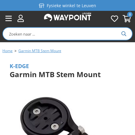
Fysieke winkel te Leuven
0
Persoonlijk advies
Gratis verzending in België vanaf €99
Home
>
Garmin MTB Stem Mount
K-EDGE
Garmin MTB Stem Mount