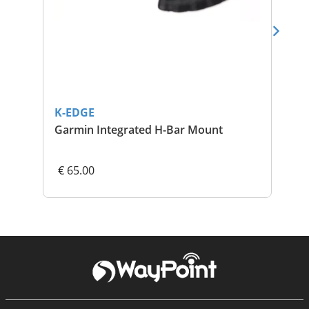
K-EDGE
K-
Garmin Integrated H-Bar Mount
K-
Fo
€ 65.00
€ 