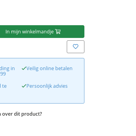
In
mijn
winkelmandje
ding in
Veilig online betalen
€99
l te
Persoonlijk advies
 over dit product?