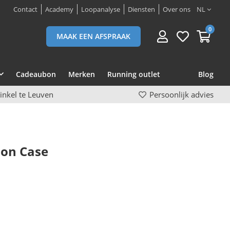
Contact
Academy
Loopanalyse
Diensten
Over ons
NL
0
MAAK EEN AFSPRAAK
Cadeaubon
Merken
Running outlet
Blog
inkel te Leuven
Persoonlijk advies
lon Case