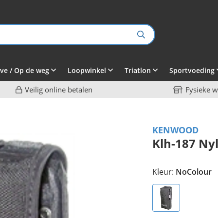
ve / Op de weg
Loopwinkel
Triatlon
Sportvoeding
Veilig online betalen
Fysieke w
KENWOOD
Klh-187 Ny
Kleur:
NoColour