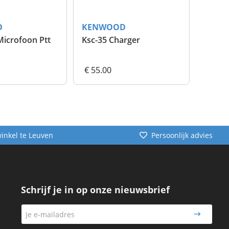
D
KENWOOD
KEN
Emc-12W Microfoon Ptt
Ksc-35 Charger
Knb-4
€ 55.00
€ 70.
winkel te Leuven
Persoonlijk advies
Schrijf je in op onze nieuwsbrief