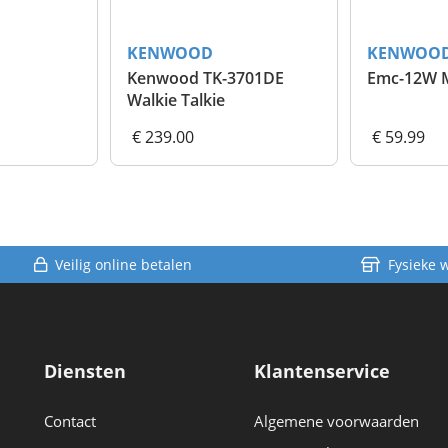
KENWOOD
KENWOO
Kenwood TK-3701DE
Walkie Talkie
€ 239.00
€ 59.99
Veilig online betalen
Fysieke 
Diensten
Klantenservice
Contact
Algemene voorwaarden