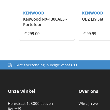
KENWOOD
KENWOOD
Kenwood NX-1300AE3 -
UBZ LJ9 Set
Portofoon
€ 299.00
€ 99.99
Gratis verzending in België vanaf €99
Onze winkel
Over ons
Herestraat 1, 3000 Leuven
Wie zijn we
Route