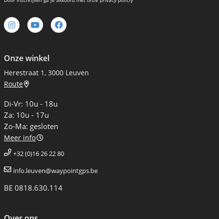
Door inschrijven ga je akkoord met onze privacy policiy
Onze winkel
Herestraat 1, 3000 Leuven
Route
Di-Vr: 10u - 18u
Za: 10u - 17u
Zo-Ma: gesloten
Meer info
+32 (0)16 26 22 80
info.leuven@waypointgps.be
BE 0818.630.114
Over ons