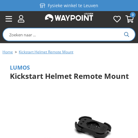
Fysieke winkel te Leuven
0
Persoonlijk advies
Gratis verzending in België vanaf €99
Home
>
Kickstart Helmet Remote Mount
LUMOS
Kickstart Helmet Remote Mount