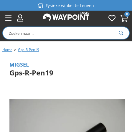
Fysieke winkel te Leuven
0
Persoonlijk advies
Gratis verzending in België vanaf €99
Home
>
Gps-R-Pen19
MIGSEL
Gps-R-Pen19