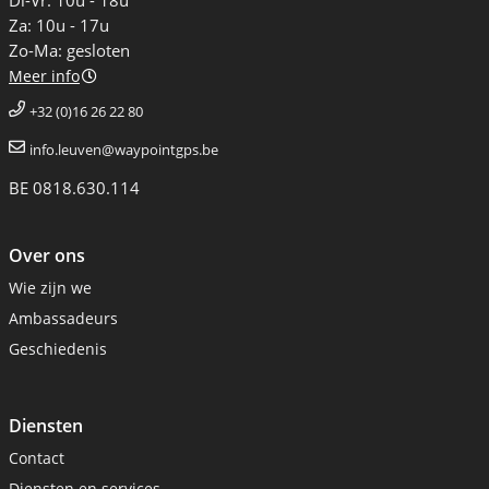
Di-Vr: 10u - 18u
Za: 10u - 17u
Zo-Ma: gesloten
Meer info
+32 (0)16 26 22 80
info.leuven@waypointgps.be
BE 0818.630.114
Over ons
Wie zijn we
Ambassadeurs
Geschiedenis
Diensten
Contact
Diensten en services