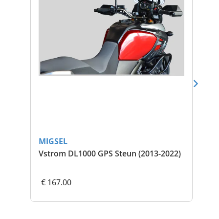
MIGSEL
MI
Vstrom DL1000 GPS Steun (2013-2022)
Gp
€ 167.00
€ 