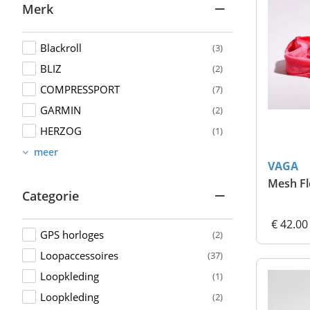
Merk
Blackroll
(3)
BLIZ
(2)
COMPRESSPORT
(7)
GARMIN
(2)
HERZOG
(1)
meer
VAGA
Mesh Fl
Categorie
€ 42.00
GPS horloges
(2)
Loopaccessoires
(37)
Loopkleding
(1)
Loopkleding
(2)