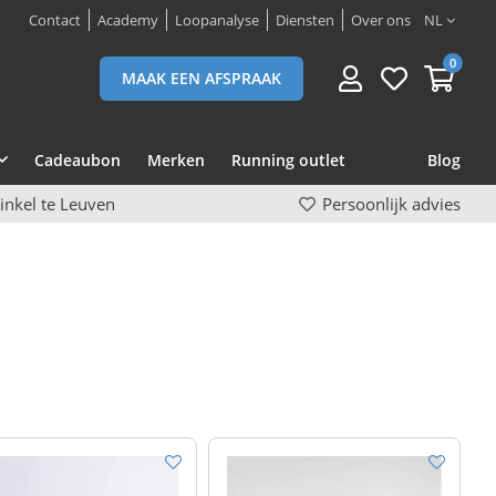
Contact
Academy
Loopanalyse
Diensten
Over ons
NL
0
MAAK EEN AFSPRAAK
Cadeaubon
Merken
Running outlet
Blog
inkel te Leuven
Persoonlijk advies