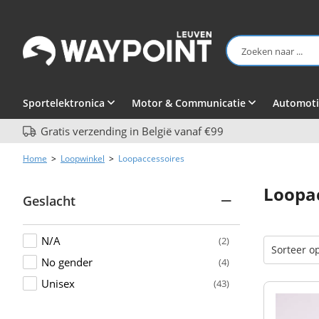
Sportelektronica
Motor & Communicatie
Automoti
Gratis verzending in België vanaf €99
Home
>
Loopwinkel
>
Loopaccessoires
Loopa
Geslacht
N/A
(2)
No gender
(4)
Unisex
(43)