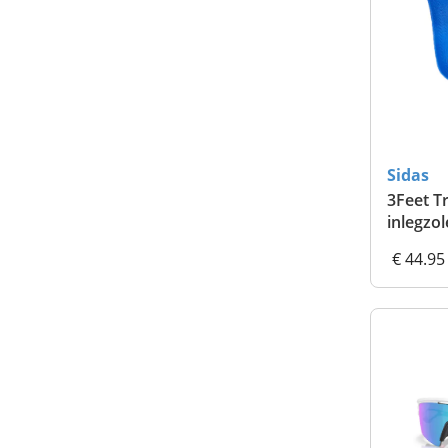
Sidas
3Feet T
inlegzo
€ 44.95