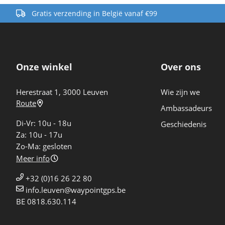
Gratis verzending in België vanaf €99
Onze winkel
Over ons
Herestraat 1, 3000 Leuven
Wie zijn we
Route
Ambassadeurs
Di-Vr: 10u - 18u
Geschiedenis
Za: 10u - 17u
Zo-Ma: gesloten
Meer info
+32 (0)16 26 22 80
info.leuven@waypointgps.be
BE 0818.630.114