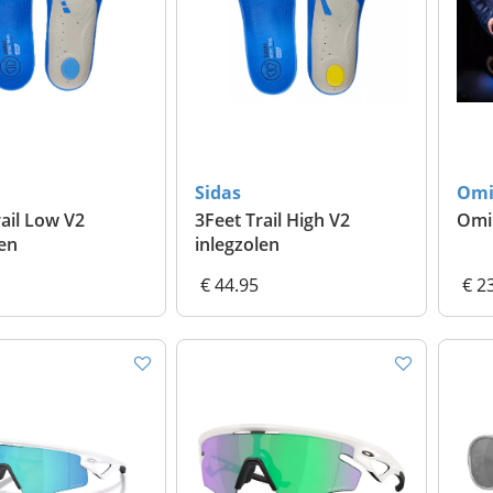
Sidas
Omi
rail Low V2
3Feet Trail High V2
Omi
len
inlegzolen
€ 44.95
€ 2