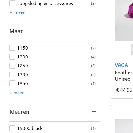
Loopkleding en accessoires
(3)
meer
Maat
1150
(2)
1200
(4)
VAGA
1250
(3)
Feather 
1300
(4)
Unisex
1350
(1)
€ 44.95
meer
Kleuren
15000 black
(1)