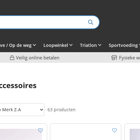
ve / Op de weg
Loopwinkel
Triatlon
Sportvoeding
Veilig online betalen
Fysieke w
ccessoires
63 producten