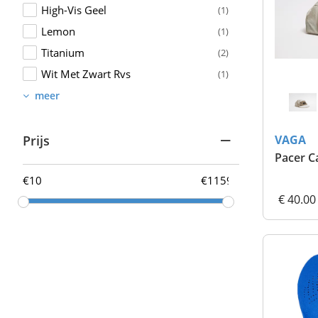
High-Vis Geel
(1)
Lemon
(1)
Titanium
(2)
Wit Met Zwart Rvs
(1)
meer
VAGA
Prijs
Pacer C
€
€
€ 40.00