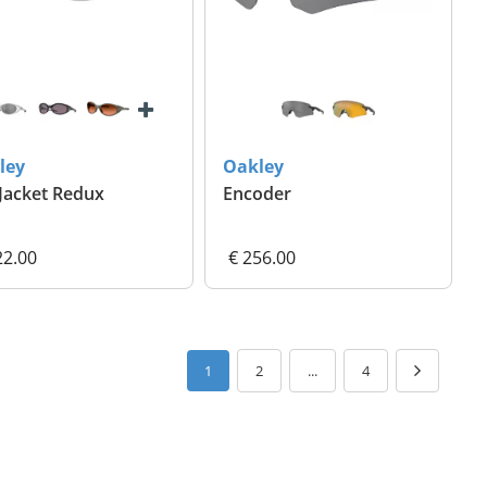
ley
Oakley
Jacket Redux
Encoder
22.00
€ 256.00
1
2
...
4