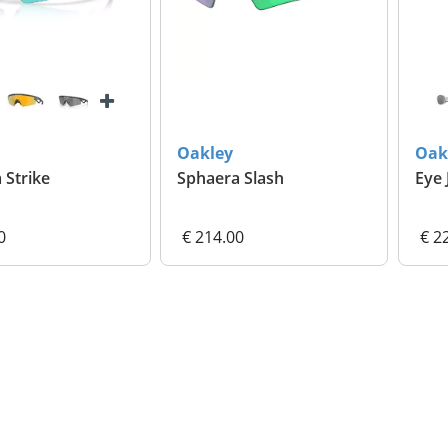
Oakley
Oak
 Strike
Sphaera Slash
Eye 
0
€ 214.00
€ 2