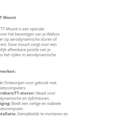
TT Mount
TT Mount is een speciale
oor het bevestigen van je Wahoo
er op aerodynamische sturen of
turen). Deze mount zorgt voor een
ijk afleesbare positie van je
ns het rijden in aerodynamische
nmerken:
t:
Ontworpen voor gebruik met
ietscomputers.
robars/TT-sturen:
Ideaal voor
dynamische en tijdritsturen.
iging:
Biedt een veilige en stabiele
fietscomputer.
tallatie:
Gemakkelijk te monteren en