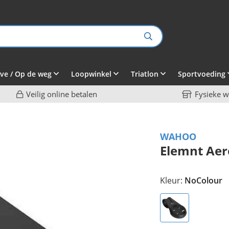
ve / Op de weg
Loopwinkel
Triatlon
Sportvoeding
Veilig online betalen
Fysieke w
WAHOO
Elemnt Ae
Kleur:
NoColour