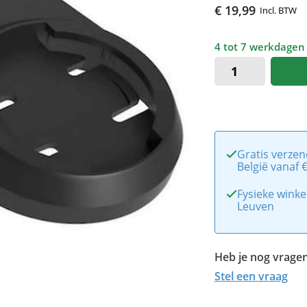
€ 19,99
Incl. BTW
4 tot 7 werkdagen
Gratis verzen
België vanaf 
Fysieke winke
Leuven
Heb je nog vragen
Stel een vraag