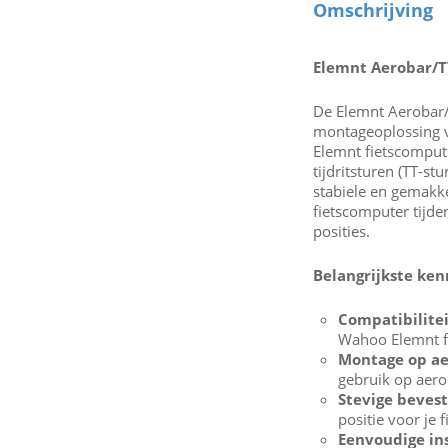
Omschrijving
Elemnt Aerobar/
De Elemnt Aerobar/
montageoplossing v
Elemnt fietscomput
tijdritsturen (TT-s
stabiele en gemakkel
fietscomputer tijde
posities.
Belangrijkste ke
Compatibilitei
Wahoo Elemnt f
Montage op ae
gebruik op aero
Stevige bevest
positie voor je 
Eenvoudige ins