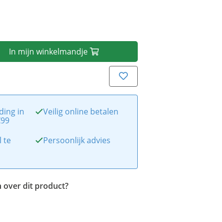
In
mijn
winkelmandje
ding in
Veilig online betalen
€99
l te
Persoonlijk advies
 over dit product?