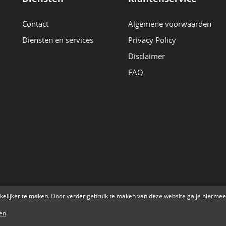
Contact
Algemene voorwaarden
Diensten en services
Privacy Policy
Disclaimer
FAQ
r
kelijker te maken. Door verder gebruik te maken van deze website ga je hiermee
en
.
© 2026 Waypoint - BE 0818 630 114 | Powered By
Tilroy
.