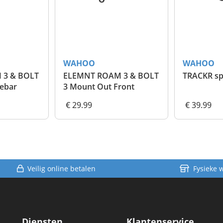
WAHOO
WAHOO
 3 & BOLT
ELEMNT ROAM 3 & BOLT
TRACKR s
ebar
3 Mount Out Front
€ 29.99
€ 39.99
Veilig online betalen
Fysieke 
Diensten
Klantenservice