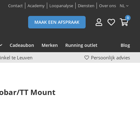
Contact
Academy
Loopanalyse
Diensten
Over ons
NL
0
MAAK EEN AFSPRAAK
Cadeaubon
Merken
Running outlet
Blog
inkel te Leuven
Persoonlijk advies
robar/TT Mount