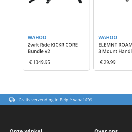
WAHOO
WAHOO
Zwift Ride KICKR CORE
ELEMNT ROAM
Bundle v2
3 Mount Handl
€ 1349.95
€ 29.99
Gratis verzending in België vanaf €99
Onze winkel
Over ons