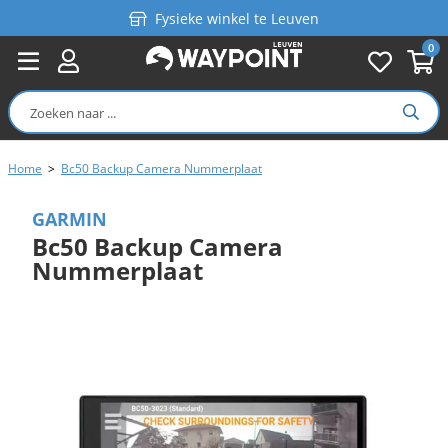
Fysieke winkel te Leuven
0
Persoonlijk advies
Gratis verzending in België vanaf €99
Home
>
Bc50 Backup Camera Nummerplaat
GARMIN
Bc50 Backup Camera
Nummerplaat