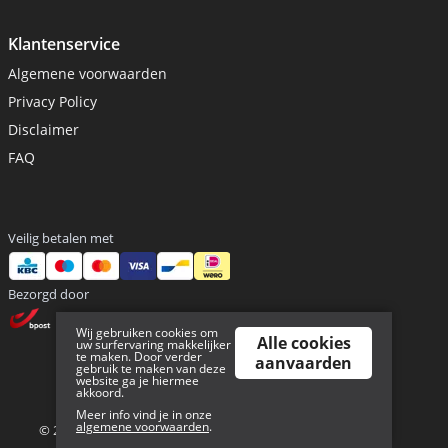
Klantenservice
Algemene voorwaarden
Privacy Policy
Disclaimer
FAQ
Veilig betalen met
Bezorgd door
Wij gebruiken cookies om
Alle cookies
uw surfervaring makkelijker
te maken. Door verder
aanvaarden
gebruik te maken van deze
website ga je hiermee
akkoord.
Sitemap
Meer info vind je in onze
algemene voorwaarden
.
© 2026 Waypoint - BE 0818 630 114 | Powered By
Tilroy
.