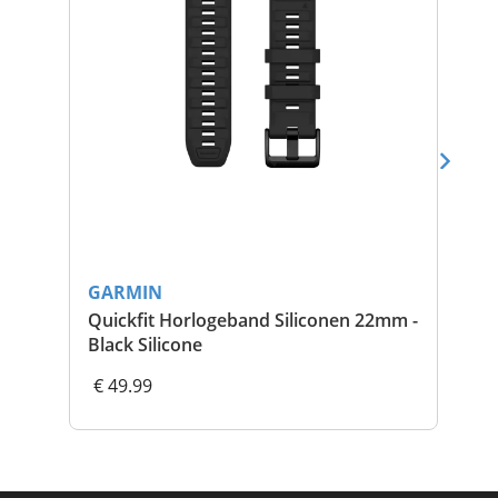
GARMIN
GA
Quickfit Horlogeband Siliconen 22mm -
Ci
Black Silicone
€ 49.99
€ 